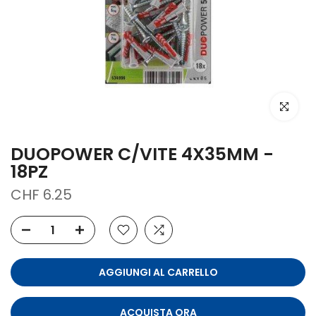
clicca per
DUOPOWER C/VITE 4X35MM -
18PZ
CHF 6.25
AGGIUNGI AL CARRELLO
ACQUISTA ORA