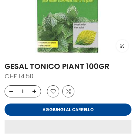
clicca per
GESAL TONICO PIANT 100GR
CHF 14.50
AGGIUNGI AL CARRELLO