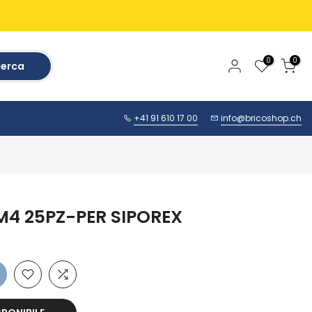
0
0
cerca
+41 91 610 17 00
info@bricoshop.ch
M4 25PZ-PER SIPOREX