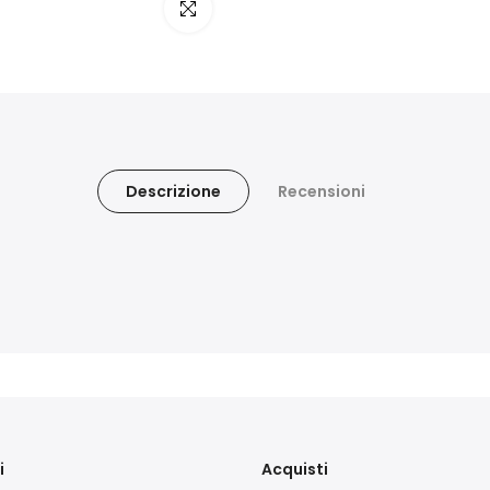
clicca per ingrandire
Descrizione
Recensioni
i
Acquisti